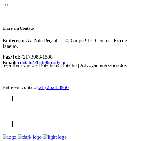
"/>
Entre em Contato
Endereço:
Av. Nilo Peçanha, 50, Grupo 912, Centro – Rio de
Janeiro.
Fax/Tel:
(21) 3083-1508
Email:
contato@botelho.adv.br
Seja Bem vindo a Botelho & Botelho | Advogados Associados
Entre em contato
(21) 2524-8956